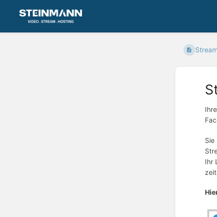
Stream-
S
Ihr
Fac
Sie
Str
Ihr
zei
Hie